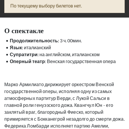
По текущему выбору билетов нет.
О спектакле
Продолжительность:
3 ч. 00мин.
Язык:
италианский
Супратитри:
на английском, италианском
Оперный театр
: Венская государственная опера
Марко Армилиато дирижирует оркестром Венской
государственной оперы, исполняя одну из самых
атмосферных партитур Верди, с Лукой Сальси в
главной роли генуэзского дожа. Квангчул Юн - его
заклятый враг, благородный Фиеско, который
примиряется с Бокканегрой незадолго до смерти дожа.
Федерика Ломбарди исполняет партию Амелии,